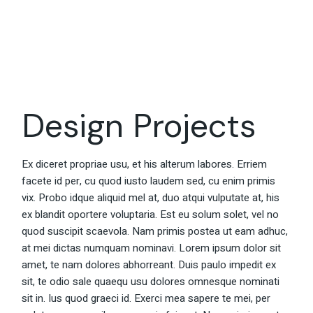
Design Projects
Ex diceret propriae usu, et his alterum labores. Erriem
facete id per, cu quod iusto laudem sed, cu enim primis
vix. Probo idque aliquid mel at, duo atqui vulputate at, his
ex blandit oportere voluptaria. Est eu solum solet, vel no
quod suscipit scaevola. Nam primis postea ut eam adhuc,
at mei dictas numquam nominavi. Lorem ipsum dolor sit
amet, te nam dolores abhorreant. Duis paulo impedit ex
sit, te odio sale quaequ usu dolores omnesque nominati
sit in. Ius quod graeci id. Exerci mea sapere te mei, per